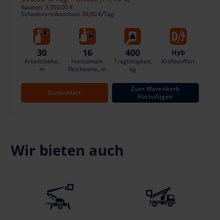
Kaution: 3.000,00 €
Schadensrisikoschutz 39,00 €/Tag
30
16
400
Hyb
Arbeitshöhe,
Horizontale
Tragfähigkeit,
Kraftstoffart
m
Reichweite, m
kg
Zum Warenkorb
Datenblatt
Hinzufügen
Wir bieten auch