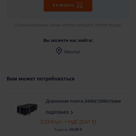
В КОРЗИНУ
Окончательные цены можно увидеть после входа!
Вы можете нас найти:
Maintal
Edisonstrasse 7, 63477 Maintal
Mo-Fr (8-17 Uhr)
Вам может потребоваться
Дорожная плита 2400х1200х15мм
ПОДРОБНЕЕ
3.23 €
/шт. + НДС (0.61 €)
Задаток
20.00 €